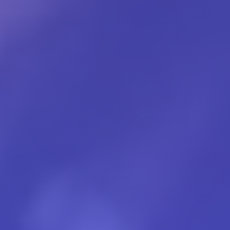
inovação, tecnologia,
qualidade, confiança,
integridade e paixão,
são
os princípios que nos
norteiam.